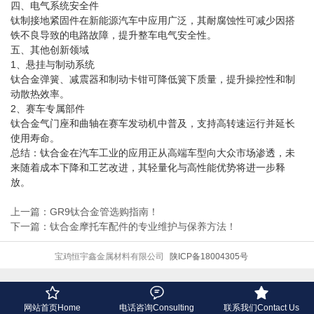
四、电气系统安全件
钛制接地紧固件在新能源汽车中应用广泛，其耐腐蚀性可减少因搭
铁不良导致的电路故障，提升整车电气安全性。
五、其他创新领域
1、悬挂与制动系统
钛合金弹簧、减震器和制动卡钳可降低簧下质量，提升操控性和制
动散热效率。
2、赛车专属部件
钛合金气门座和曲轴在赛车发动机中普及，支持高转速运行并延长
使用寿命。
总结：钛合金在汽车工业的应用正从高端车型向大众市场渗透，未
来随着成本下降和工艺改进，其轻量化与高性能优势将进一步释
放。
上一篇：GR9钛合金管选购指南！
下一篇：钛合金摩托车配件的专业维护与保养方法！
宝鸡恒宇鑫金属材料有限公司
陕ICP备18004305号



网站首页Home
电话咨询Consulting
联系我们Contact Us