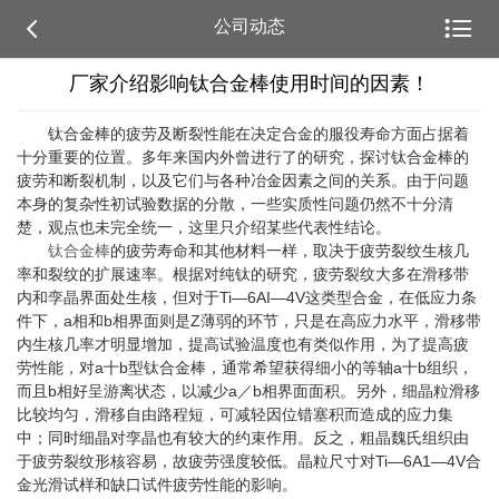


公司动态
厂家介绍影响钛合金棒使用时间的因素​！
钛合金棒的疲劳及断裂性能在决定合金的服役寿命方面占据着
十分重要的位置。多年来国内外曾进行了的研究，探讨钛合金棒的
疲劳和断裂机制，以及它们与各种冶金因素之间的关系。由于问题
本身的复杂性初试验数据的分散，一些实质性问题仍然不十分清
楚，观点也未完全统一，这里只介绍某些代表性结论。
钛合金棒
的疲劳寿命和其他材料一样，取决于疲劳裂纹生核几
率和裂纹的扩展速率。根据对纯钛的研究，疲劳裂纹大多在滑移带
内和孪晶界面处生核，但对于Ti—6AI—4V这类型合金，在低应力条
件下，a相和b相界面则是Z薄弱的环节，只是在高应力水平，滑移带
内生核几率才明显增加，提高试验温度也有类似作用，为了提高疲
劳性能，对a十b型钛合金棒，通常希望获得细小的等轴a十b组织，
而且b相好呈游离状态，以减少a／b相界面面积。另外，细晶粒滑移
比较均匀，滑移自由路程短，可减轻因位错塞积而造成的应力集
中；同时细晶对孪晶也有较大的约束作用。反之，粗晶魏氏组织由
于疲劳裂纹形核容易，故疲劳强度较低。晶粒尺寸对Ti—6A1—4V合
金光滑试样和缺口试件疲劳性能的影响。