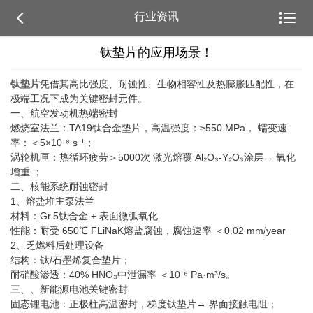


行业资讯
钛垫片的应用场景！
钛垫片
凭借其‌高比强度、耐蚀性、生物相容性及热膨胀匹配性‌，在
极端工况下成为关键密封元件。
一、航空发动机热端密封‌
燃烧室法兰：TA19钛合金垫片，高温强度：‌≥550 MPa‌， 蠕变速
率：‌＜5×10⁻⁸ s⁻¹‌；
涡轮机匣‌：热循环疲劳＞5000次 激光熔覆 ‌Al₂O₃-Y₂O₃涂层‌→ 氧化
增重 ；
二、核能系统耐蚀密封‌
1、熔盐堆主泵法兰‌
材料：‌Gr.5钛合金‌ + 表面微弧氧化
性能：耐受 ‌650℃ FLiNaK熔盐腐蚀‌，腐蚀速率 ‌＜0.02 mm/year‌
2、乏燃料后处理设备‌
结构：‌钛/石墨烯复合垫片；
耐硝酸渗透：40% HNO₃中泄漏率 ‌＜10⁻⁶ Pa·m³/s‌。
三、
、新能源电池关键密封‌
固态锂电池‌：正极柱高温密封，梯度钛垫片→ 界面接触电阻；