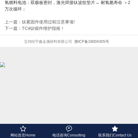
氢燃料电池‌：双极板密封，激光焊接钛波纹垫片→ 耐氢脆寿命 ‌＞2
万次循环‌；
上一篇：钛紧固件使用过程注意事项‌!
下一篇：TC4钛锻件维护指南！
宝鸡恒宇鑫金属材料有限公司
陕ICP备18004305号



网站首页Home
电话咨询Consulting
联系我们Contact Us