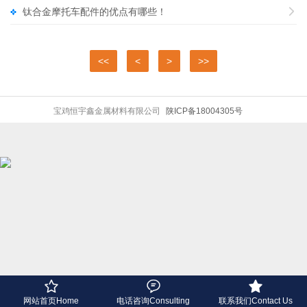
钛合金摩托车配件的优点有哪些！

<<
<
>
>>
宝鸡恒宇鑫金属材料有限公司
陕ICP备18004305号



网站首页Home
电话咨询Consulting
联系我们Contact Us