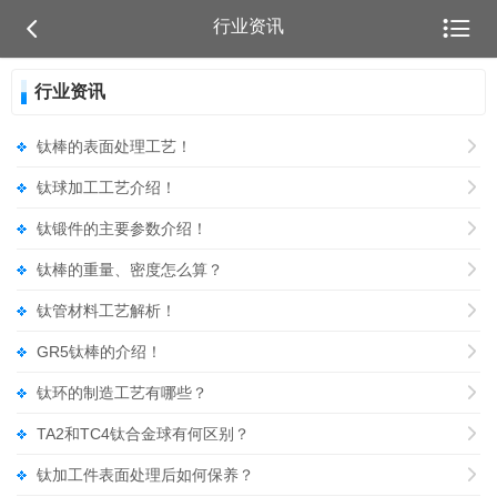


行业资讯
行业资讯
钛棒的表面处理工艺！

钛球加工工艺介绍！

钛锻件的主要参数介绍！

钛棒的重量、密度怎么算？

钛管材料工艺解析！

GR5钛棒的介绍！

钛环的制造工艺有哪些？

TA2和TC4钛合金球有何区别？

钛加工件表面处理后如何保养？
